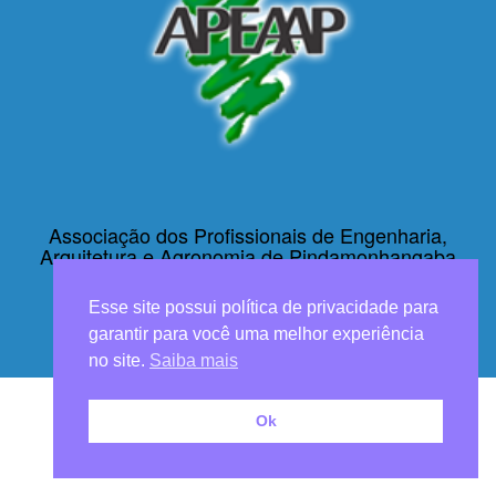
Associação dos Profissionais de Engenharia,
Arquitetura e Agronomia de Pindamonhangaba
R:Senador Dino Bueno, Nº 204 - Bairro: Centro
Esse site possui política de privacidade para
CEP: 12401-010 - Tel: (12)3642-1801
garantir para você uma melhor experiência
© Copyright 2015 - APEAAP - Todos os direitos reservados
no site.
Saiba mais
Desenvolvido por
Ative Comunicação Estratégica
Ok