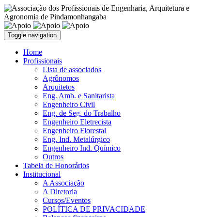
Toggle navigation
Home
Profissionais
Lista de associados
Agrônomos
Arquitetos
Eng. Amb. e Sanitarista
Engenheiro Civil
Eng. de Seg. do Trabalho
Engenheiro Eletrecista
Engenheiro Florestal
Eng. Ind. Metalúrgico
Engenheiro Ind. Químico
Outros
Tabela de Honorários
Institucional
A Associação
A Diretoria
Cursos/Eventos
POLÍTICA DE PRIVACIDADE