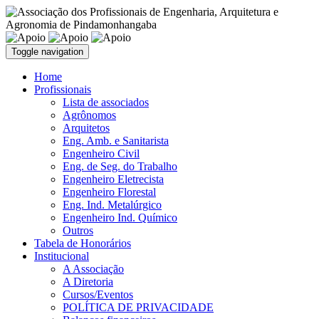
Toggle navigation
Home
Profissionais
Lista de associados
Agrônomos
Arquitetos
Eng. Amb. e Sanitarista
Engenheiro Civil
Eng. de Seg. do Trabalho
Engenheiro Eletrecista
Engenheiro Florestal
Eng. Ind. Metalúrgico
Engenheiro Ind. Químico
Outros
Tabela de Honorários
Institucional
A Associação
A Diretoria
Cursos/Eventos
POLÍTICA DE PRIVACIDADE