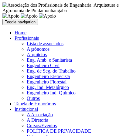
Toggle navigation
Home
Profissionais
Lista de associados
Agrônomos
Arquitetos
Eng. Amb. e Sanitarista
Engenheiro Civil
Eng. de Seg. do Trabalho
Engenheiro Eletrecista
Engenheiro Florestal
Eng. Ind. Metalúrgico
Engenheiro Ind. Químico
Outros
Tabela de Honorários
Institucional
A Associação
A Diretoria
Cursos/Eventos
POLÍTICA DE PRIVACIDADE