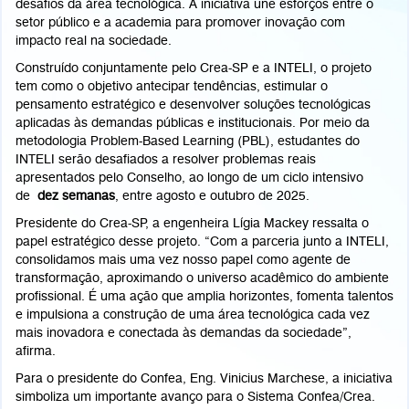
desafios da área tecnológica. A iniciativa une esforços entre o
setor público e a academia para promover inovação com
impacto real na sociedade.
Construído conjuntamente pelo Crea-SP e a INTELI, o projeto
tem como o objetivo antecipar tendências, estimular o
pensamento estratégico e desenvolver soluções tecnológicas
aplicadas às demandas públicas e institucionais. Por meio da
metodologia Problem-Based Learning (PBL), estudantes do
INTELI serão desafiados a resolver problemas reais
apresentados pelo Conselho, ao longo de um ciclo intensivo
de
dez semanas
, entre agosto e outubro de 2025.
Presidente do Crea-SP, a engenheira Lígia Mackey ressalta o
papel estratégico desse projeto. “Com a parceria junto a INTELI,
consolidamos mais uma vez nosso papel como agente de
transformação, aproximando o universo acadêmico do ambiente
profissional. É uma ação que amplia horizontes, fomenta talentos
e impulsiona a construção de uma área tecnológica cada vez
mais inovadora e conectada às demandas da sociedade”,
afirma.
Para o presidente do Confea, Eng. Vinicius Marchese, a iniciativa
simboliza um importante avanço para o Sistema Confea/Crea.