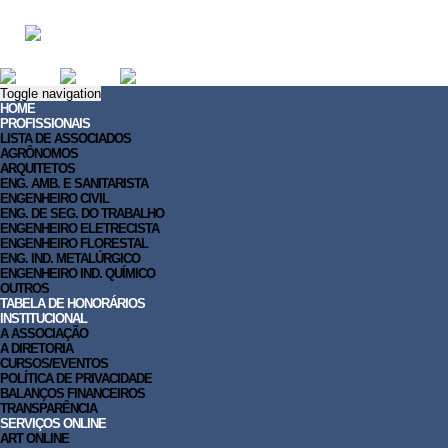
Toggle navigation
HOME
PROFISSIONAIS
LISTA DE ASSOCIADOS
AGRÔNOMOS
ARQUITETOS
ENG. AMB. E SANITARISTA
ENGENHEIRO CIVIL
ENG. DE SEG. DO TRABALHO
ENGENHEIRO ELETRECISTA
ENGENHEIRO FLORESTAL
ENG. IND. METALÚRGICO
ENGENHEIRO IND. QUÍMICO
OUTROS
TABELA DE HONORÁRIOS
INSTITUCIONAL
A ASSOCIAÇÃO
A DIRETORIA
CURSOS/EVENTOS
POLÍTICA DE PRIVACIDADE
BALANÇOS FINANCEIROS
TRANSPARÊNCIA
SERVIÇOS ONLINE
ART ONLINE