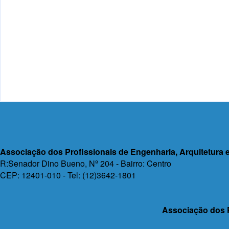
Associação dos Profissionais de Engenharia, Arquitetur
R:Senador Dino Bueno, Nº 204 - Bairro: Centro
CEP: 12401-010 - Tel: (12)3642-1801
Associação dos 