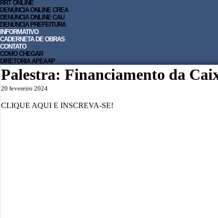
RRT ONLINE
DENÚNCIA ONLINE CREA
DENÚNCIA ONLINE CAU
DENÚNCIA PREFEITURA
INFORMATIVO
CADERNETA DE OBRAS
CONTATO
COMO CHEGAR
DIRETORIA APEAAP
Palestra: Financiamento da Ca
20 fevereiro 2024
CLIQUE AQUI E INSCREVA-SE!