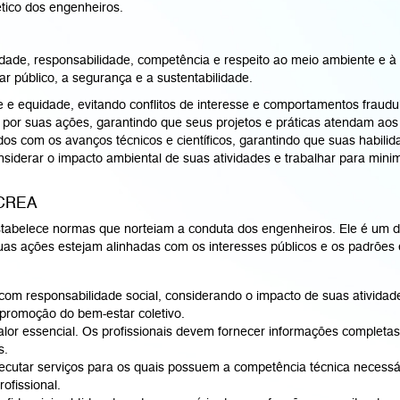
tico dos engenheiros.
idade, responsabilidade, competência e respeito ao meio ambiente e à
 público, a segurança e a sustentabilidade.
e equidade, evitando conflitos de interesse e comportamentos fraudu
 por suas ações, garantindo que seus projetos e práticas atendam ao
os com os avanços técnicos e científicos, garantindo que suas habili
siderar o impacto ambiental de suas atividades e trabalhar para min
/CREA
tabelece normas que norteiam a conduta dos engenheiros. Ele é um d
suas ações estejam alinhadas com os interesses públicos e os padrões 
com responsabilidade social, considerando o impacto de suas atividad
promoção do bem-estar coletivo.
alor essencial. Os profissionais devem fornecer informações completas 
s.
cutar serviços para os quais possuem a competência técnica necessár
ofissional.