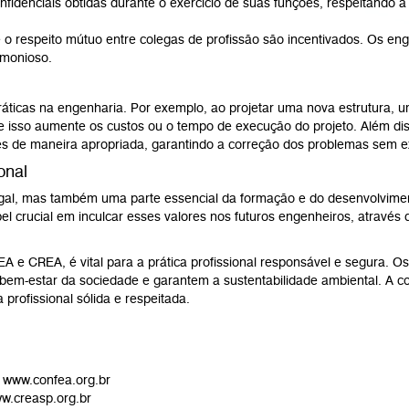
fidenciais obtidas durante o exercício de suas funções, respeitando a 
 o respeito mútuo entre colegas de profissão são incentivados. Os engen
rmonioso.
ráticas na engenharia. Por exemplo, ao projetar uma nova estrutura, 
sso aumente os custos ou o tempo de execução do projeto. Além disso
ões de maneira apropriada, garantindo a correção dos problemas sem e
onal
gal, mas também uma parte essencial da formação e do desenvolvimento
l crucial em inculcar esses valores nos futuros engenheiros, através 
 e CREA, é vital para a prática profissional responsável e segura. Os
em-estar da sociedade e garantem a sustentabilidade ambiental. A con
profissional sólida e respeitada.
:
www.confea.org.br
w.creasp.org.br