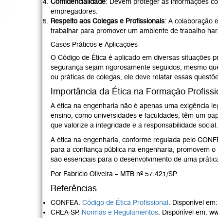
Confidencialidade
: Devem proteger as informações con
empregadores.
Respeito aos Colegas e Profissionais
: A colaboração e
trabalhar para promover um ambiente de trabalho ha
Casos Práticos e Aplicações
O Código de Ética é aplicado em diversas situações p
segurança sejam rigorosamente seguidos, mesmo que i
ou práticas de colegas, ele deve relatar essas quest
Importância da Ética na Formação Profissi
A ética na engenharia não é apenas uma exigência le
ensino, como universidades e faculdades, têm um pape
que valorize a integridade e a responsabilidade social.
A ética na engenharia, conforme regulada pelo CONFEA
para a confiança pública na engenharia, promovem o b
são essenciais para o desenvolvimento de uma prática 
Por Fabricio Oliveira – MTB nº 57.421/SP
Referências
CONFEA.
Código de Ética Profissional
. Disponível em
CREA-SP.
Normas e Regulamentos
. Disponível em:
ww