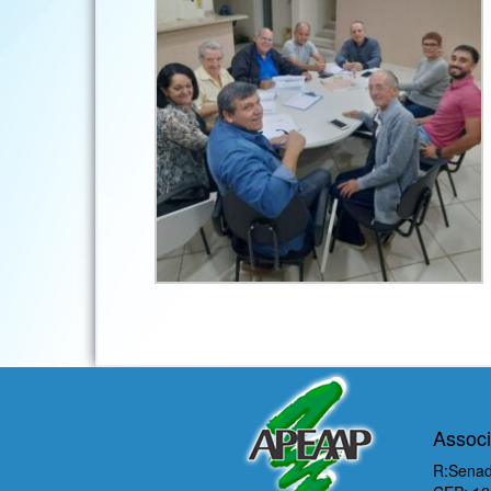
Associ
R:Senado