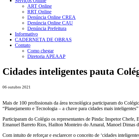
Serviços Online
ART Online
RRT Online
Denúncia Online CREA
Denúncia Online CAU
Denúncia Prefeitura
Informativo
CADERNETA DE OBRAS
Contato
Como chegar
Diretoria APEAAP
Cidades inteligentes pauta Colé
06 outubro 2021
Mais de 100 profissionais da área tecnológica participaram do Colégi
“Planejamento e Tecnologia – a chave para cidades mais inteligentes”
Participaram do Colégio os representantes de Pinda: Inspetor Chefe
Emanuel Barreto Rios, Hailton Monteiro do Amaral, Manoel Dimas d
Com intuito de reforçar e esclarecer o conceito de ‘cidades inteligente