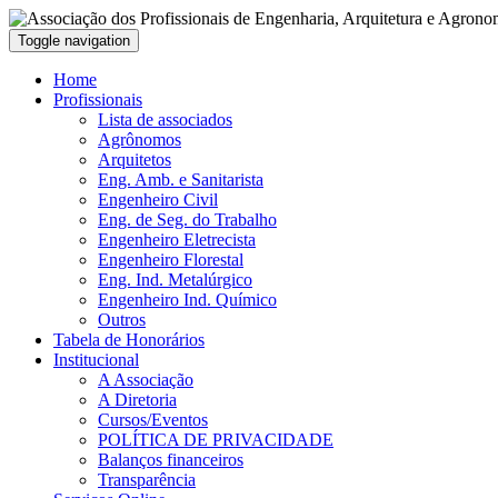
Toggle navigation
Home
Profissionais
Lista de associados
Agrônomos
Arquitetos
Eng. Amb. e Sanitarista
Engenheiro Civil
Eng. de Seg. do Trabalho
Engenheiro Eletrecista
Engenheiro Florestal
Eng. Ind. Metalúrgico
Engenheiro Ind. Químico
Outros
Tabela de Honorários
Institucional
A Associação
A Diretoria
Cursos/Eventos
POLÍTICA DE PRIVACIDADE
Balanços financeiros
Transparência