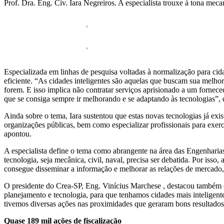
Prof. Dra. Eng. Civ. Iara Negreiros. A especialista trouxe à tona meca
Especializada em linhas de pesquisa voltadas à normalização para cida
eficiente. “As cidades inteligentes são aquelas que buscam sua melhor
forem. E isso implica não contratar serviços aprisionado a um forneced
que se consiga sempre ir melhorando e se adaptando às tecnologias”, 
Ainda sobre o tema, Iara sustentou que estas novas tecnologias já exi
organizações públicas, bem como especializar profissionais para exerc
apontou.
A especialista define o tema como abrangente na área das Engenharias
tecnologia, seja mecânica, civil, naval, precisa ser debatida. Por iss
consegue disseminar a informação e melhorar as relações de mercado, t
O presidente do Crea-SP, Eng. Vinícius Marchese , destacou também o
planejamento e tecnologia, para que tenhamos cidades mais inteligent
tivemos diversas ações nas proximidades que geraram bons resultados à
Quase 189 mil ações de fiscalização