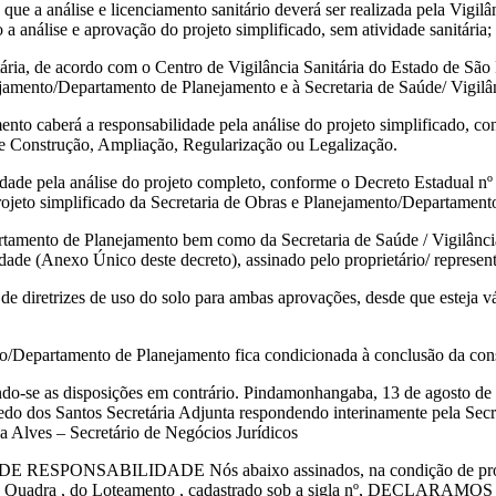
e a análise e licenciamento sanitário deverá ser realizada pela Vigilâ
 análise e aprovação do projeto simplificado, sem atividade sanitária;
ária, de acordo com o Centro de Vigilância Sanitária do Estado de São
ejamento/Departamento de Planejamento e à Secretaria de Saúde/ Vigilân
nto caberá a responsabilidade pela análise do projeto simplificado, 
e Construção, Ampliação, Regularização ou Legalização.
ilidade pela análise do projeto completo, conforme o Decreto Estadual n
rojeto simplificado da Secretaria de Obras e Planejamento/Departament
tamento de Planejamento bem como da Secretaria de Saúde / Vigilância Sa
ade (Anexo Único deste decreto), assinado pelo proprietário/ representa
 de diretrizes de uso do solo para ambas aprovações, desde que esteja v
nto/Departamento de Planejamento fica condicionada à conclusão da cons
gando-se as disposições em contrário. Pindamonhangaba, 13 de agosto d
o dos Santos Secretária Adjunta respondendo interinamente pela Secre
a Alves – Secretário de Negócios Jurídicos
ESPONSABILIDADE Nós abaixo assinados, na condição de proprietário
Lote , Quadra , do Loteamento , cadastrado sob a sigla nº, DECLARAMO