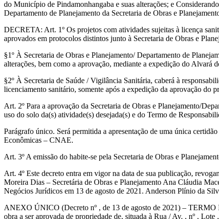
do Município de Pindamonhangaba e suas alterações; e Considerando qu
Departamento de Planejamento da Secretaria de Obras e Planejamento a
DECRETA: Art. 1º Os projetos com atividades sujeitas à licença sanit
aprovados em protocolos distintos junto à Secretaria de Obras e Plan
§1º À Secretaria de Obras e Planejamento/ Departamento de Planejame
alterações, bem como a aprovação, mediante a expedição do Alvará d
§2º À Secretaria de Saúde / Vigilância Sanitária, caberá à responsab
licenciamento sanitário, somente após a expedição da aprovação do p
Art. 2º Para a aprovação da Secretaria de Obras e Planejamento/Depar
uso do solo da(s) atividade(s) desejada(s) e do Termo de Responsabilid
Parágrafo único. Será permitida a apresentação de uma única certidão
Econômicas – CNAE.
Art. 3º A emissão do habite-se pela Secretaria de Obras e Planejame
Art. 4º Este decreto entra em vigor na data de sua publicação, revo
Moreira Dias – Secretária de Obras e Planejamento Ana Cláudia Maced
Negócios Jurídicos em 13 de agosto de 2021. Anderson Plínio da Silv
ANEXO ÚNICO (Decreto nº , de 13 de agosto de 2021) – TERMO DE R
obra a ser aprovada de propriedade de, situada à Rua / Av. , nº , 