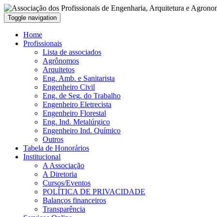
Toggle navigation
Home
Profissionais
Lista de associados
Agrônomos
Arquitetos
Eng. Amb. e Sanitarista
Engenheiro Civil
Eng. de Seg. do Trabalho
Engenheiro Eletrecista
Engenheiro Florestal
Eng. Ind. Metalúrgico
Engenheiro Ind. Químico
Outros
Tabela de Honorários
Institucional
A Associação
A Diretoria
Cursos/Eventos
POLÍTICA DE PRIVACIDADE
Balanços financeiros
Transparência