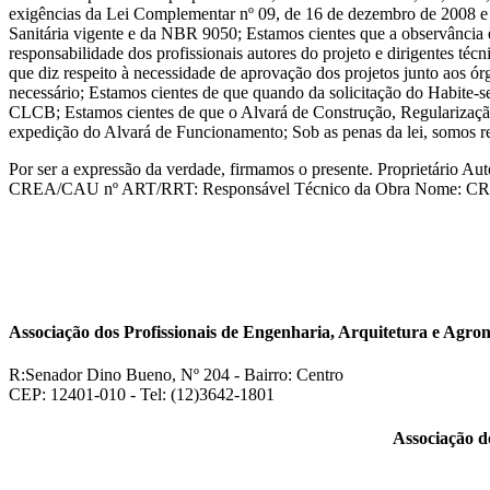
exigências da Lei Complementar nº 09, de 16 de dezembro de 2008 e s
Sanitária vigente e da NBR 9050; Estamos cientes que a observância e c
responsabilidade dos profissionais autores do projeto e dirigentes téc
que diz respeito à necessidade de aprovação dos projetos jun
necessário; Estamos cientes de que quando da solicitação do Habit
CLCB; Estamos cientes de que o Alvará de Construção, Regularização
expedição do Alvará de Funcionamento; Sob as penas da lei, somos re
Por ser a expressão da verdade, firmamos o presente. Proprietário Au
CREA/CAU nº ART/RRT: Responsável Técnico da Obra Nome: 
Associação dos Profissionais de Engenharia, Arquitetura e Ag
R:Senador Dino Bueno, Nº 204 - Bairro: Centro
CEP: 12401-010 - Tel: (12)3642-1801
Associação d