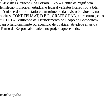
978 e suas alterações, da Portaria CVS – Centro de Vigilância
gislação municipal, estadual e federal vigentes ficarão sob a total
el técnico e do proprietário o cumprimento da legislação vigente, no
e Bombeiros, CONDEPHAAT, D.E.R, GRAPROHAB, entre outros, caso
B ou CLCB- Certificado de Licenciamento do Corpo de Bombeiros-
ra o funcionamento ou exercício de qualquer atividade antes da
 Termo de Responsabilidade e no projeto apresentado.
ndamonhangaba