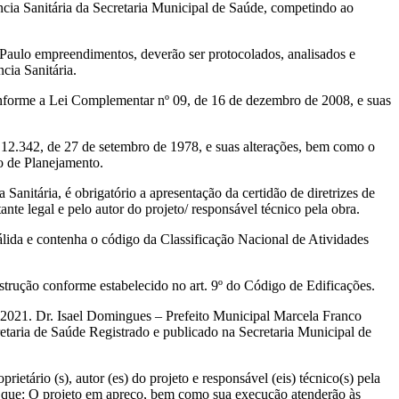
ncia Sanitária da Secretaria Municipal de Saúde, competindo ao
 Paulo empreendimentos, deverão ser protocolados, analisados e
cia Sanitária.
conforme a Lei Complementar nº 09, de 16 de dezembro de 2008, e suas
º 12.342, de 27 de setembro de 1978, e suas alterações, bem como o
o de Planejamento.
nitária, é obrigatório a apresentação da certidão de diretrizes de
nte legal e pelo autor do projeto/ responsável técnico pela obra.
álida e contenha o código da Classificação Nacional de Atividades
trução conforme estabelecido no art. 9º do Código de Edificações.
e 2021. Dr. Isael Domingues – Prefeito Municipal Marcela Franco
taria de Saúde Registrado e publicado na Secretaria Municipal de
 (s), autor (es) do projeto e responsável (eis) técnico(s) pela
S que: O projeto em apreço, bem como sua execução atenderão às