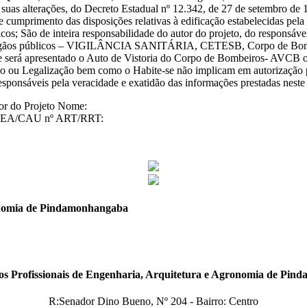
uas alterações, do Decreto Estadual nº 12.342, de 27 de setembro de 1
umprimento das disposições relativas à edificação estabelecidas pela le
nicos; São de inteira responsabilidade do autor do projeto, do responsáv
to aos órgãos públicos – VIGILÂNCIA SANITÁRIA, CETESB, Corpo d
e-se será apresentado o Auto de Vistoria do Corpo de Bombeiros- AVC
 ou Legalização bem como o Habite-se não implicam em autorização pa
sponsáveis pela veracidade e exatidão das informações prestadas neste
tor do Projeto Nome:
CREA/CAU nº ART/RRT:
ronomia de Pindamonhangaba
os Profissionais de Engenharia, Arquitetura e Agronomia de Pi
R:Senador Dino Bueno, Nº 204 - Bairro: Centro