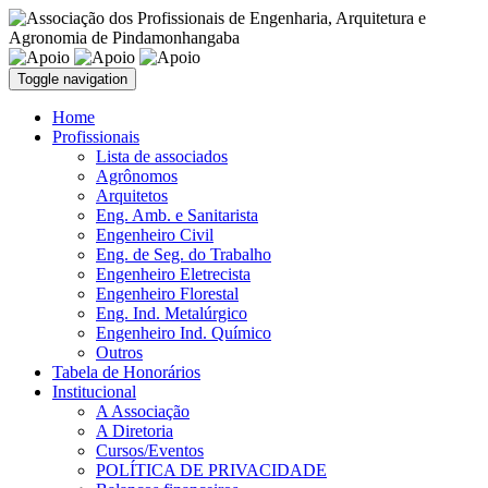
Toggle navigation
Home
Profissionais
Lista de associados
Agrônomos
Arquitetos
Eng. Amb. e Sanitarista
Engenheiro Civil
Eng. de Seg. do Trabalho
Engenheiro Eletrecista
Engenheiro Florestal
Eng. Ind. Metalúrgico
Engenheiro Ind. Químico
Outros
Tabela de Honorários
Institucional
A Associação
A Diretoria
Cursos/Eventos
POLÍTICA DE PRIVACIDADE