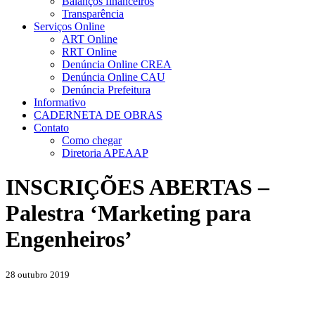
Balanços financeiros
Transparência
Serviços Online
ART Online
RRT Online
Denúncia Online CREA
Denúncia Online CAU
Denúncia Prefeitura
Informativo
CADERNETA DE OBRAS
Contato
Como chegar
Diretoria APEAAP
INSCRIÇÕES ABERTAS –
Palestra ‘Marketing para
Engenheiros’
28 outubro 2019