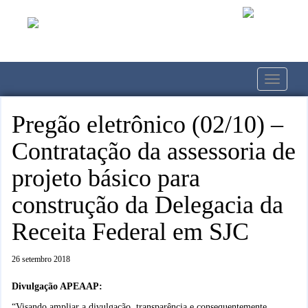
Toggle
navigati
Pregão eletrônico (02/10) –
Contratação da assessoria de
projeto básico para
construção da Delegacia da
Receita Federal em SJC
26 setembro 2018
Divulgação APEAAP:
“Visando ampliar a divulgação, transparência e consequentemente