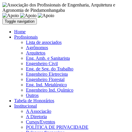
Toggle navigation
Home
Profissionais
Lista de associados
Agrônomos
Arquitetos
Eng. Amb. e Sanitarista
Engenheiro Civil
Eng. de Seg. do Trabalho
Engenheiro Eletrecista
Engenheiro Florestal
Eng. Ind. Metalúrgico
Engenheiro Ind. Químico
Outros
Tabela de Honorários
Institucional
A Associação
A Diretoria
Cursos/Eventos
POLÍTICA DE PRIVACIDADE